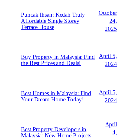
October
Puncak Ihsan: Kedah Truly
Affordable Single Storey
24,
Terrace House
2025
April 5,
Buy Property in Malaysia: Find
the Best Prices and Deals!
2024
April 5,
Best Homes in Malaysia: Find
Your Dream Home Today!
2024
April
Best Property Developers in
4,
Malaysia: New Home Projects