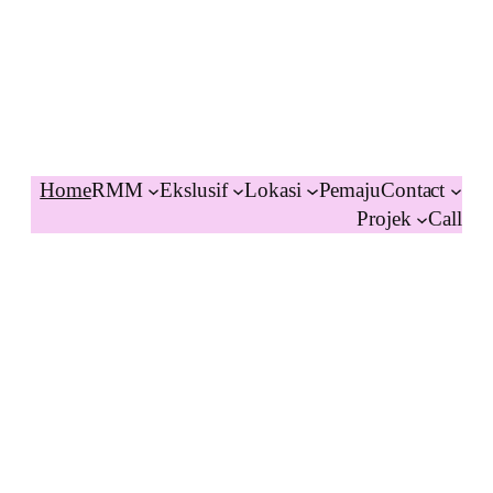
Home
RMM
Ekslusif
Lokasi
Pemaju
Contact
Projek
Call