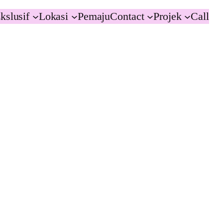
kslusif
Lokasi
Pemaju
Contact
Projek
Call