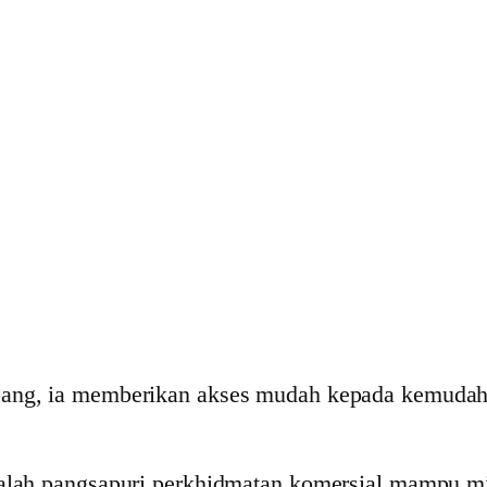
pang, ia memberikan akses mudah kepada kemudahan
h pangsapuri perkhidmatan komersial mampu mil