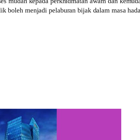
kses mudah kepada perkhidmatan awam dan kemudah
k boleh menjadi pelaburan bijak dalam masa had