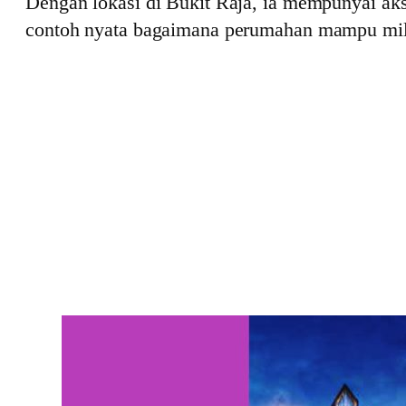
Dengan lokasi di Bukit Raja, ia mempunyai a
contoh nyata bagaimana perumahan mampu mili