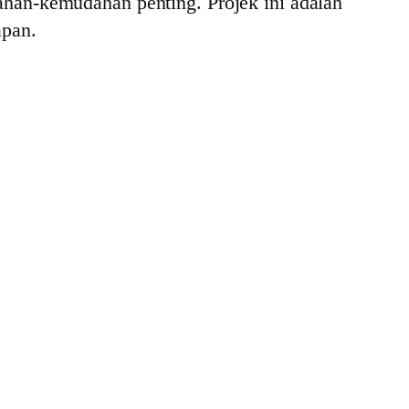
an-kemudahan penting. Projek ini adalah
apan.