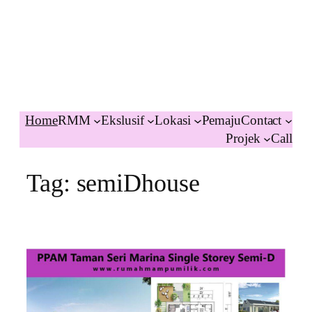
Home
RMM
Ekslusif
Lokasi
Pemaju
Contact
Projek
Call
Tag:
semiDhouse