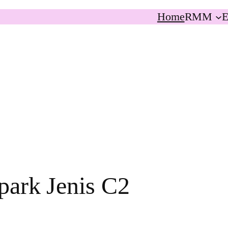
Home
RMM
E
park Jenis C2