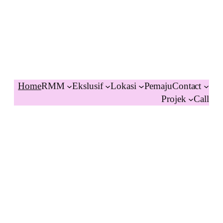
Home
RMM
Ekslusif
Lokasi
Pemaju
Contact
Projek
Call