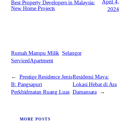
April 4,
Best Property Developers in Malaysia:
New Home Projects
2024
Rumah Mampu Milik
Selangor
ServicedApartment
←
Prestige Residence Jenis
Residensi Maya:
B: Pangsapuri
Lokasi Hebat di Ara
Perkhidmatan Ruang Luas
Damansara
→
MORE POSTS