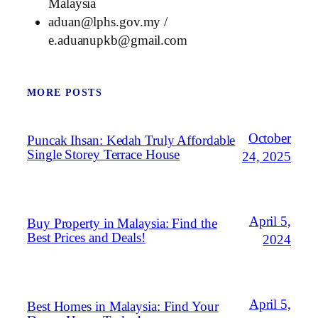
Malaysia
aduan@lphs.gov.my /
e.aduanupkb@gmail.com
MORE POSTS
October
Puncak Ihsan: Kedah Truly Affordable
Single Storey Terrace House
24, 2025
April 5,
Buy Property in Malaysia: Find the
Best Prices and Deals!
2024
April 5,
Best Homes in Malaysia: Find Your