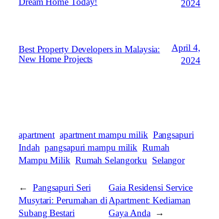
Dream Home Today!
2024
April 4,
Best Property Developers in Malaysia:
New Home Projects
2024
apartment
apartment mampu milik
Pangsapuri
Indah
pangsapuri mampu milik
Rumah
Mampu Milik
Rumah Selangorku
Selangor
←
Pangsapuri Seri
Gaia Residensi Service
Musytari: Perumahan di
Apartment: Kediaman
Subang Bestari
Gaya Anda
→