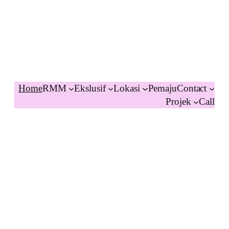
Home
RMM
Ekslusif
Lokasi
Pemaju
Contact
Projek
Call